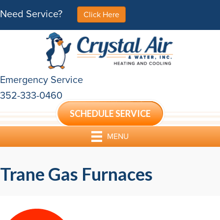
Skip
Skip
Site
Need Service?
Click Here
to
to
map
Content
navigation
Emergency Service
352-333-0460
SCHEDULE SERVICE
MENU
Trane Gas Furnaces